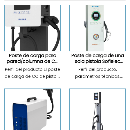
Poste de carga para
Poste de carga de una
pared/columna de CC
sola pistola Sofielec
de integración Sofielec
Integration DC 15-30-
Perfil del producto El poste
Perfil del producto,
de 20-30-40 kW
40kW
de carga de CC de pistola
parámetros técnicos,
única integrada de 30 kW
diagrama de tamaño del
de nuestra empresa
producto
unificó la potencia de
carga, el control de carga,
el control de intercambio
hombre-computadora, la
comuni...