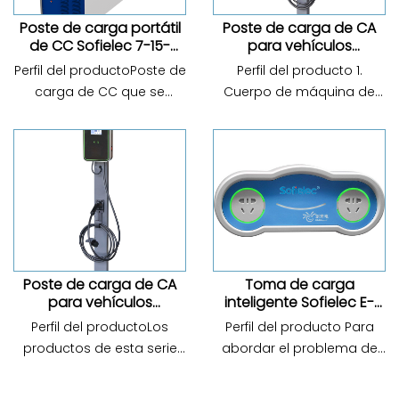
Poste de carga portátil
Poste de carga de CA
de CC Sofielec 7-15-
para vehículos
20kW
eléctricos Sofielec de 7
Perfil del productoPoste de
Perfil del producto 1.
kW
carga de CC que se
Cuerpo de máquina de
configura con un vehículo
laminado en frío de acero
adecuado para la
+ enchapado de plástico
estación de carga
eléctrico estático. 2.
especial de la ciudad
Admite tarjeta oscilante y
(autobús público, taxi,
escaneo de código para
vehículo financiado por el
cargar, la pantalla de
estado, vehículo de sane...
control táctil ...
Poste de carga de CA
Toma de carga
para vehículos
inteligente Sofielec E-
eléctricos Sofielec de 7
Bike
Perfil del productoLos
Perfil del producto Para
a 42 kW
productos de esta serie
abordar el problema de
son postes de carga de
seguridad de las
CA, utilizados
bicicletas