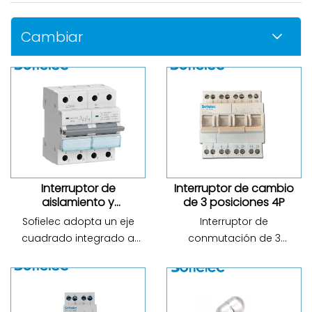
Cambiar
Interruptor de
Interruptor de cambio
aislamiento y
de 3 posiciones 4P
conversión de la serie
Sofielec adopta un eje
Interruptor de
ASFT
cuadrado integrado a
conmutación de 3
través del diseño de
posiciones 4P del modelo:
manija multipolar, mejor
SF 419G 63A; Voltaje
sincronización durante la
nominal de operación CA:
apertura y el cierre;
230 V; Número de polos: