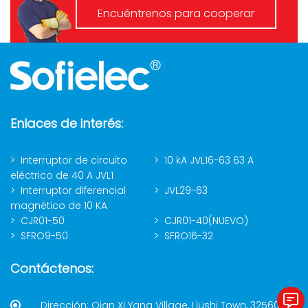
Encuéntrenos para cooperar
Enlaces de interés:
Interruptor de circuito
10 kA JVL16-63 63 A
eléctrico de 40 A JVL1
Interruptor diferencial
JVL29-63
magnético de 10 KA
CJR01-50
CJR01-40(NUEVO)
SFRO9-50
SFRO16-32
Contáctenos:
Dirección: Qian Xi Yang Village, Liushi Town, 325604,