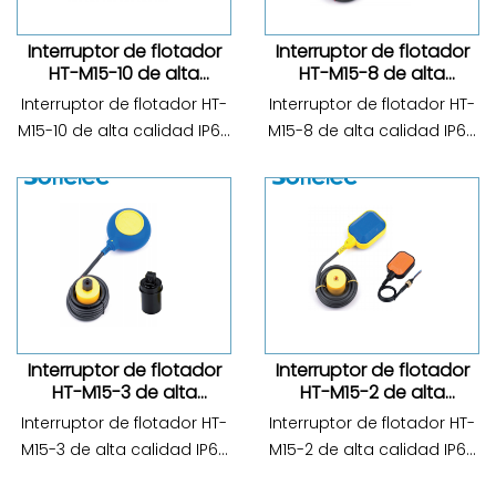
Interruptor de flotador
Interruptor de flotador
HT-M15-10 de alta
HT-M15-8 de alta
calidad IP68 CA 220 V
calidad IP68 CA 220 V
Interruptor de flotador HT-
Interruptor de flotador HT-
M15-10 de alta calidad IP68
M15-8 de alta calidad IP68
CA 220 V del modelo: HT-
CA 220 V del modelo: HT-
M15-10; Voltaje nominal: CA
M15-8; Voltaje nominal: CA
110/220 V; Corriente
110/220 V; Corriente
máxima: CA 16 (4) A;
máxima: CA 16 (4) A;
Frecuencia: 50/60 Hz;
Frecuencia: 50/60 Hz;
Temperatura máxima de
Temperatura máxima de
uso: 60 ℃; G...
uso: 60 ℃; Gra...
Interruptor de flotador
Interruptor de flotador
HT-M15-3 de alta
HT-M15-2 de alta
calidad IP68 CA 220 V
calidad IP68 CA 220 V
Interruptor de flotador HT-
Interruptor de flotador HT-
M15-3 de alta calidad IP68
M15-2 de alta calidad IP68
CA 220 V del modelo: HT-
CA 220 V del modelo: HT-