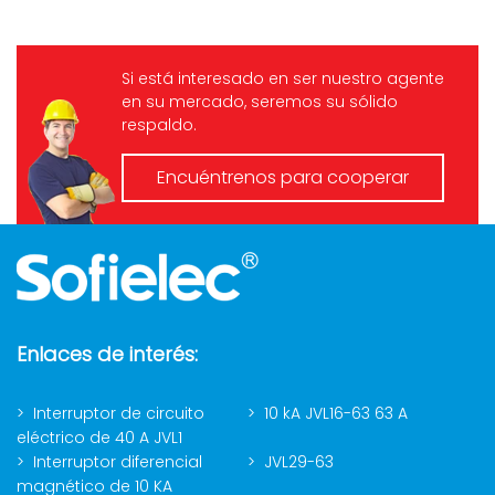
Si está interesado en ser nuestro agente
en su mercado, seremos su sólido
respaldo.
Encuéntrenos para cooperar
Enlaces de interés:
Interruptor de circuito
10 kA JVL16-63 63 A
eléctrico de 40 A JVL1
Interruptor diferencial
JVL29-63
magnético de 10 KA