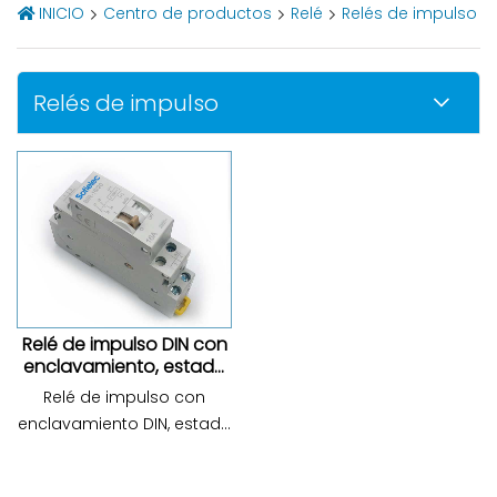
INICIO
Centro de productos
Relé
Relés de impulso
Relés de impulso
Relé de impulso DIN con
enclavamiento, estado
estable dual, muy
Relé de impulso con
popular en Francia, con
enclavamiento DIN, estado
CE CB, mini relé
estable dual, muy popular
mecánico.
en Francia, con CE CB, mini