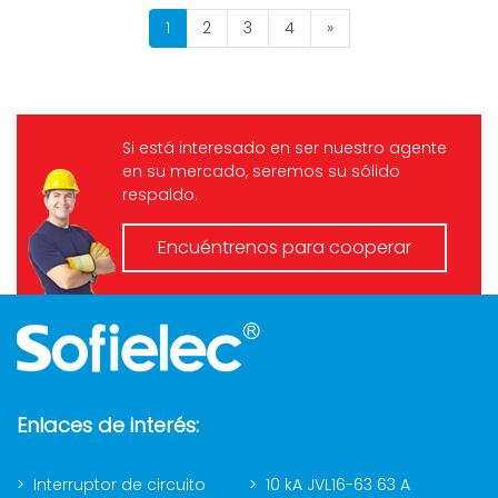
alta capacidad de
RCBO tipo A de Polo No: 1P
1
2
3
4
»
cortocircuito 6KA.
+ N, 2P, 3P, 3P + N, 4P;
Diseñado para proteger
Características de
circuitos que transportan
corriente residual: Ac, A;
gran corriente hasta 63 A.
Corriente nominal (A): 1, 2,
Si está interesado en ser nuestro agente
3, 4, 5,...
en su mercado, seremos su sólido
respaldo.
Encuéntrenos para cooperar
Enlaces de interés:
Interruptor de circuito
10 kA JVL16-63 63 A