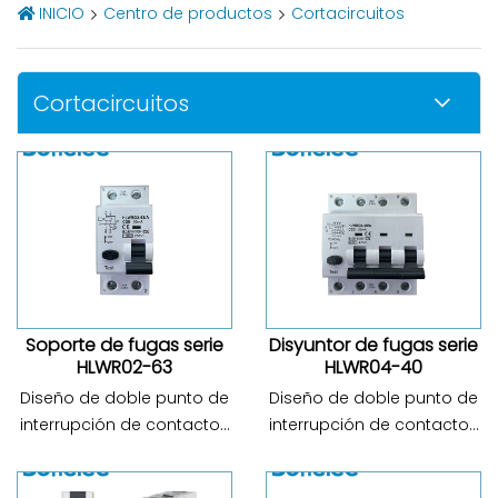
INICIO
Centro de productos
Cortacircuitos
Cortacircuitos
Soporte de fugas serie
Disyuntor de fugas serie
HLWR02-63
HLWR04-40
Diseño de doble punto de
Diseño de doble punto de
interrupción de contactos
interrupción de contactos
de polo L y polo N, ranura
de polo L y polo N, ranura
de disipación de calor
de disipación de calor