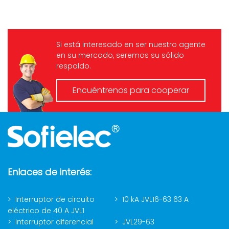
alimentación: CA 110 V, CA
220 V, CA 380 V, 50 Hz/60
Hz; Rango de retardo: 0,1 s
~ 10 s; Longitud del cable: ≤
Si está interesado en ser nuestro agente
100 m; Grado de prote...
en su mercado, seremos su sólido
respaldo.
Encuéntrenos para cooperar
Enlaces de interés:
Interruptor de circuito
10 kA JVL16-63 63 A
eléctrico de 40 A JVL1
Interruptor diferencial
JVL29-63